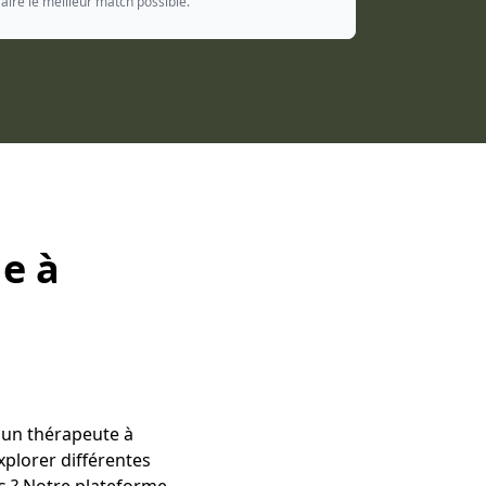
aire le meilleur match possible.
e à
 un thérapeute à
plorer différentes