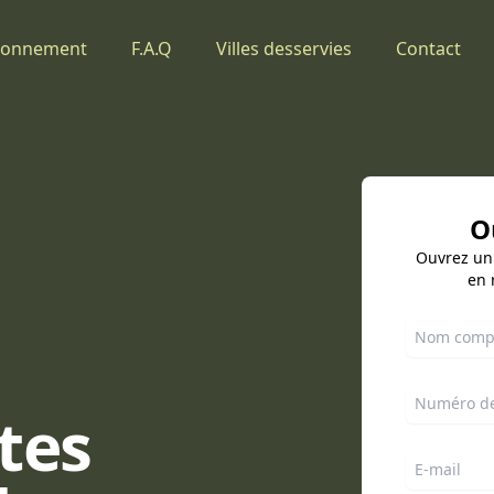
ionnement
F.A.Q
Villes desservies
Contact
O
Ouvrez un
en 
Votre nom
Numéro de
tes
E-mail