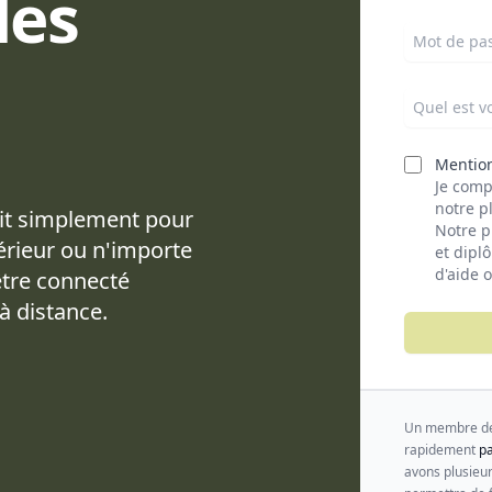
les
Mot de pa
Quel est vo
Mention
Je comp
notre p
oit simplement pour
Notre p
térieur ou n'importe
et dipl
d'aide 
être connecté
à distance.
Un membre de 
rapidement
pa
avons plusieur