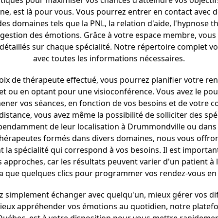
utiques pour maximiser vos chances d'atteindre vos objectif
ne, est là pour vous. Vous pourrez entrer en contact avec 
des domaines tels que la PNL, la relation d'aide, l'hypnose t
a gestion des émotions. Grâce à votre espace membre, vous 
détaillés sur chaque spécialité. Notre répertoire complet vo
avec toutes les informations nécessaires.
oix de thérapeute effectué, vous pourrez planifier votre r
et ou en optant pour une visioconférence. Vous avez le pouv
ener vos séances, en fonction de vos besoins et de votre co
distance, vous avez même la possibilité de solliciter des sp
pendamment de leur localisation à Drummondville ou dans 
hérapeutes formés dans divers domaines, nous vous offrons
 la spécialité qui correspond à vos besoins. Il est importa
 approches, car les résultats peuvent varier d'un patient à l
que quelques clics pour programmer vos rendez-vous en t
z simplement échanger avec quelqu'un, mieux gérer vos diff
mieux appréhender vos émotions au quotidien, notre platef