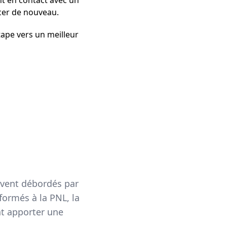
t en contact avec un
ncer de nouveau.
tape vers un meilleur
uvent débordés par
formés à la PNL, la
nt apporter une