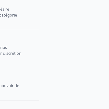
désire
 catégorie
 nos
r discrétion
 pouvoir de