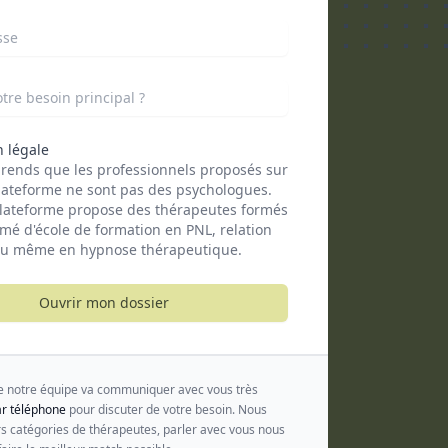
sse
tre besoin principal ?
 légale
rends que les professionnels proposés sur
lateforme ne sont pas des psychologues.
lateforme propose des thérapeutes formés
ômé d'école de formation en PNL, relation
ou même en hypnose thérapeutique.
Ouvrir mon dossier
notre équipe va communiquer avec vous très
r téléphone
pour discuter de votre besoin. Nous
s catégories de thérapeutes, parler avec vous nous