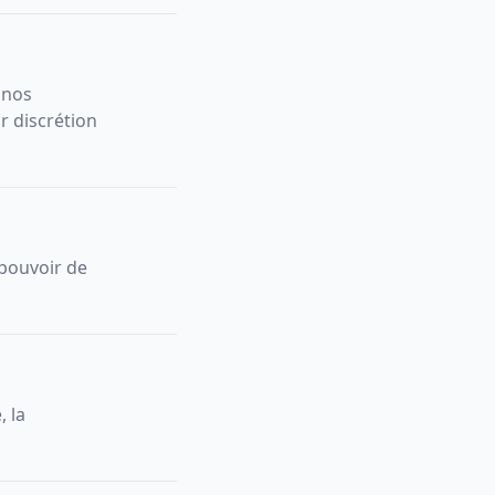
 nos
r discrétion
 pouvoir de
, la