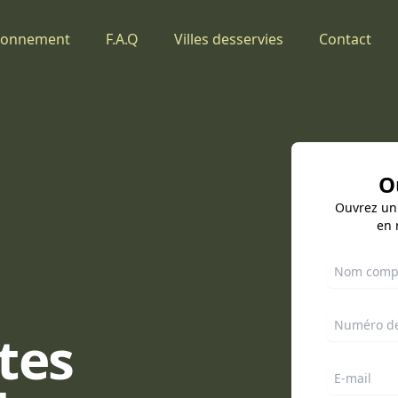
ionnement
F.A.Q
Villes desservies
Contact
O
Ouvrez un
en 
Votre nom
Numéro de
tes
E-mail