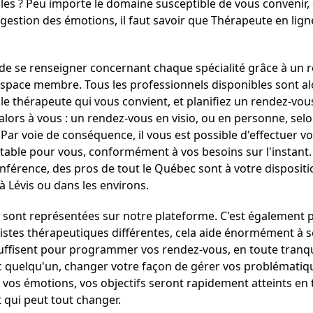
es ? Peu importe le domaine susceptible de vous convenir, q
 gestion des émotions, il faut savoir que Thérapeute en ligne 
 de se renseigner concernant chaque spécialité grâce à un r
 espace membre. Tous les professionnels disponibles sont al
le thérapeute qui vous convient, et planifiez un rendez-vous
t alors à vous : un rendez-vous en visio, ou en personne, sel
Par voie de conséquence, il vous est possible d'effectuer v
ortable pour vous, conformément à vos besoins sur l'instant
conférence, des pros de tout le Québec sont à votre disposit
 à Lévis ou dans les environs.
és sont représentées sur notre plateforme. C'est également 
pistes thérapeutiques différentes, cela aide énormément à 
suffisent pour programmer vos rendez-vous, en toute tranqu
c quelqu'un, changer votre façon de gérer vos problématiq
ec vos émotions, vos objectifs seront rapidement atteints e
t qui peut tout changer.