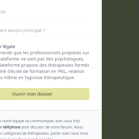
sse
tre besoin principal ?
 légale
rends que les professionnels proposés sur
lateforme ne sont pas des psychologues.
lateforme propose des thérapeutes formés
ômé d'école de formation en PNL, relation
ou même en hypnose thérapeutique.
Ouvrir mon dossier
notre équipe va communiquer avec vous très
r téléphone
pour discuter de votre besoin. Nous
s catégories de thérapeutes, parler avec vous nous