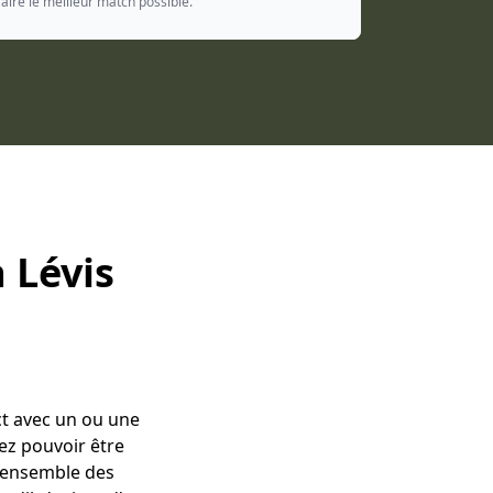
aire le meilleur match possible.
 Lévis
ct avec un ou une
ez pouvoir être
l'ensemble des