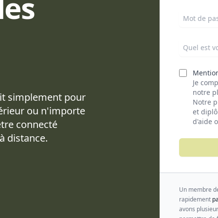
les
Mot de pa
Quel est vo
Mention
Je comp
notre p
oit simplement pour
Notre p
térieur ou n'importe
et dipl
d'aide 
être connecté
à distance.
Un membre de 
rapidement
pa
avons plusieur